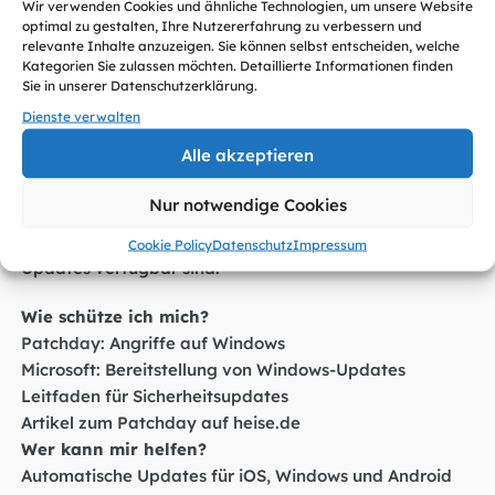
Informationen zugreifen und diese stehlen können.
Wir verwenden Cookies und ähnliche Technologien, um unsere Website
optimal zu gestalten, Ihre Nutzererfahrung zu verbessern und
relevante Inhalte anzuzeigen. Sie können selbst entscheiden, welche
Um Ihre IT-Sicherheit zu gewährleisten, empfiehlt SiBa,
Kategorien Sie zulassen möchten. Detaillierte Informationen finden
die neuesten Updates über Windows Update
Sie in unserer Datenschutzerklärung.
umgehend zu installieren. Aktivieren Sie die
Dienste verwalten
automatische Update-Funktion, damit Ihr Computer
Alle akzeptieren
stets auf dem neuesten Stand bleibt. Bitte beachten
Sie, dass die Verfügbarkeit automatischer Updates je
Nur notwendige Cookies
nach Gerät variieren kann. Alternativ können Sie
manuell in den Windows-Einstellungen prüfen, ob
Cookie Policy
Datenschutz
Impressum
Updates verfügbar sind.
Wie schütze ich mich?
Patchday: Angriffe auf Windows
Microsoft: Bereitstellung von Windows-Updates
Leitfaden für Sicherheitsupdates
Artikel zum Patchday auf heise.de
Wer kann mir helfen?
Automatische Updates für iOS, Windows und Android