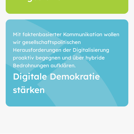
Mit faktenbasierter Kommunikation wollen
wir gesellschaftspolitischen
Herausforderungen der Digitalisierung
proaktiv begegnen und über hybride
Bedrohnungen aufklären.
Digitale Demokratie
stärken