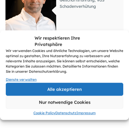
Deutsche Telekom AG
Wir respektieren Ihre
Privatsphäre
Wir verwenden Cookies und ähnliche Technologien, um unsere Website
optimal zu gestalten, Ihre Nutzererfahrung zu verbessern und
Martin Drechsler
relevante Inhalte anzuzeigen. Sie können selbst entscheiden, welche
Schatzmeister;
Kategorien Sie zulassen möchten. Detaillierte Informationen finden
Sie in unserer Datenschutzerklärung.
Geschäftsführer Freiwillige
B
Selbstkontrolle Multimedia-
Dienste verwalten
Diensteanbieter e.V.
Alle akzeptieren
Nur notwendige Cookies
Cookie Policy
Datenschutz
Impressum