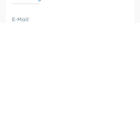
E-Mail:
k.boese@
sicher-im-netz.de
Telefon:
+4930767581505
Kontaktieren Sie uns