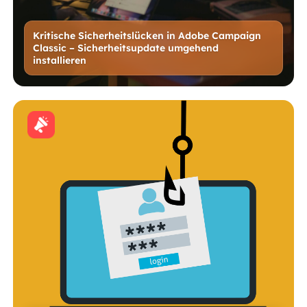
Kritische Sicherheitslücken in Adobe Campaign
Classic – Sicherheitsupdate umgehend
installieren