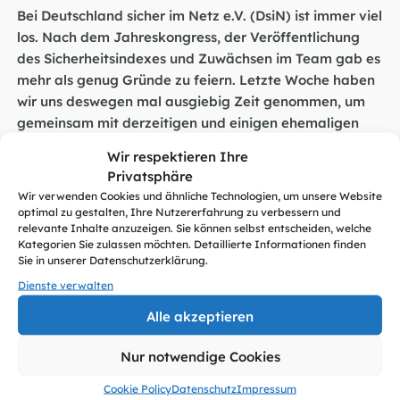
Bei Deutschland sicher im Netz e.V. (DsiN) ist immer viel
los. Nach dem Jahreskongress, der Veröffentlichung
des Sicherheitsindexes und Zuwächsen im Team gab es
mehr als genug Gründe zu feiern. Letzte Woche haben
wir uns deswegen mal ausgiebig Zeit genommen, um
gemeinsam mit derzeitigen und einigen ehemaligen
Mitarbeitenden, Vorständen sowie Freund:innen des
Wir respektieren Ihre
Vereins das Tanzbein zu schwingen. Neben köstlichem
Privatsphäre
Essen, leckeren Getränken und guter Musik gab es
Wir verwenden Cookies und ähnliche Technologien, um unsere Website
auch ein paar feierliche Ansprachen und
optimal zu gestalten, Ihre Nutzererfahrung zu verbessern und
Danksagungen.
relevante Inhalte anzuzeigen. Sie können selbst entscheiden, welche
Kategorien Sie zulassen möchten. Detaillierte Informationen finden
Sie in unserer Datenschutzerklärung.
An dieser Stelle möchten auch wir uns bedanken. Vielen
Dienste verwalten
Dank an die Party-Organisator:innen. Vielen Dank an
alle, die da waren oder es auch leider nicht geschafft
Alle akzeptieren
haben. Und tausend Dank an alle, die die Arbeit
unseres Vereins unterstützen und verfolgen! Die
Nur notwendige Cookies
nächste Party kommt bestimmt und bis dahin gibt es
Cookie Policy
Datenschutz
Impressum
garantiert wieder einige Erfolge zu feiern.