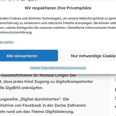
st Leitstab für Bildung
Wir respektieren Ihre Privatsphäre
 teilnehmen
 um Essen können sich ab heute für eine Teilnahme
nden Cookies und ähnliche Technologien, um unsere Website optimal zu gest
g trifft Schule bewerben. Damit wird das
ererfahrung zu verbessern und relevante Inhalte anzuzeigen. Sie können sel
N) künftig auch in Nordrhein-Westfalen
en, welche Kategorien Sie zulassen möchten. Detaillierte Informationen finden
chsen und Sachsen-Anhalt können bereits seit
Datenschutzerklärung.
tnerschulen erhalten vielfältige Materialien
verwalten
-Portal bündelt 250 geprüfte
Alle akzeptieren
Nur notwendige Cookie
 Thomas Kufen präsentierte DsiN nun am
Cookie Policy
Datenschutz
Impressum
enkompetenz ist die Schlüsselqualifikation des
-Geschäftsführer Dr. Michael Littger. Die
est, dass jedes Kind Zugang zu digitalkompetenter
lle DigiBitS anknüpfen.
ungsreihe „Digital durchstarten“. Die
nitiative von Facebook in der Zeche Zollverein
te rund um das Thema Digitalisierung.