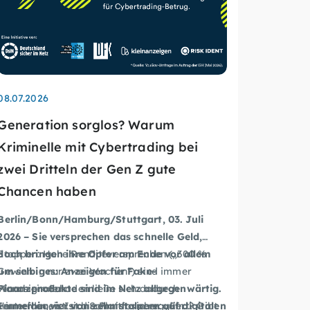
08.07.2026
Generation sorglos? Warum
Kriminelle mit Cybertrading bei
zwei Dritteln der Gen Z gute
Chancen haben
Berlin/Bonn/Hamburg/Stuttgart, 03. Juli
2026 – Sie versprechen das schnelle Geld,
doch bringen ihre Opfer am Ende vor allem
Stoppen: Hohe Renditeversprechen („300 %
um selbiges: Anzeigen für
Fake-
Gewinn in nur zwei Wochen“) sind immer
Finanzprodukte sind im Netz allgegenwärtig.
Warnsignale.
Manch ein Schaden ließe sich dadurch
Immerhin vier von zehn
stolpern auf digitalen
Hinterfragen: Ist die Plattform reguliert? Gibt
vermeiden, ist sich Schmidt sicher: „Ein