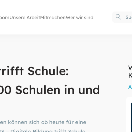
oom
Unsere Arbeit
Mitmachen
Wer wir sind
rifft Schule:
W
K
00 Schulen in und
A
sen können sich ab heute für eine
 – Digitale Bildung trifft Schule