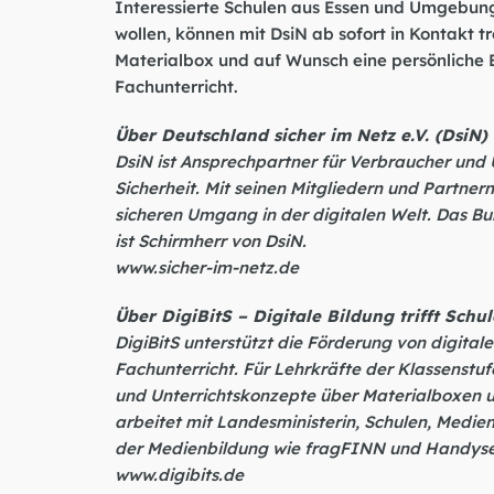
Interessierte Schulen aus Essen und Umgebung, 
wollen, können mit DsiN ab sofort in Kontakt t
Materialbox und auf Wunsch eine persönliche
Fachunterricht.
Über Deutschland sicher im Netz e.V. (DsiN)
DsiN ist Ansprechpartner für Verbraucher und 
Sicherheit. Mit seinen Mitgliedern und Partner
sicheren Umgang in der digitalen Welt. Das B
ist Schirmherr von DsiN.
www.sicher-im-netz.de
Über DigiBitS – Digitale Bildung trifft Schu
DigiBitS unterstützt die Förderung von digita
Fachunterricht. Für Lehrkräfte der Klassenstu
und Unterrichtskonzepte über Materialboxen un
arbeitet mit Landesministerin, Schulen, Med
der Medienbildung wie fragFINN und Handys
www.digibits.de