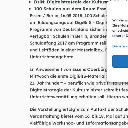
DsiN: Digitalstrategie der Kultusminister i
100 Schulen aus dem Raum Essen können
Essen / Berlin, 16.05.2018. 100 Schulen in und
Wir verwe
am Bildungsangebot DigiBitS – Digitale Bildun
Ihre Nutz
Programm von Deutschland sicher im Netz (Dsi
entscheid
verfügbar. Schulen in Berlin, Brandenburg, Sa
unserer 
Schulanfang 2017 am Programm teilnehmen. Par
Dienste 
und Leitfäden in einer Materialbox. Ein Online
Unterrichtsangebote.
In Anwesenheit von Essens Oberbürgermeister
Mittwoch die erste DigiBitS-Materialbox. „Medi
21. Jahrhundert – beruflich wie privat“, so DsiN
Digitalstrategie der Kultusminister schreibt f
Unterrichtsvermittlung erhalten soll. Hieran wo
Die Vorstellung erfolgte zum Auftakt der Schul
Veranstaltung bietet vom 16. bis 18. Mai auf I
vielfältige Workshop- und Informationsangebo