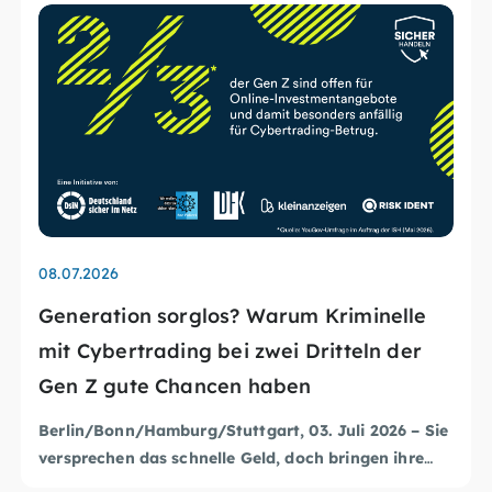
12.05.2026
s? Warum Kriminelle
Phishing-SMS im Namen
i zwei Dritteln der
Betrug mit angeblich 
en haben
pushTAN-App
ttgart, 03. Juli 2026 – Sie
Derzeit nutzen Cyberkriminelle
e Geld,
doch bringen ihre
Online-Banking der Sparkasse 
 um selbiges: Anzeigen für
rsprechen („300 % Gewinn in
mit betrügerischen SMS anzugr
Aktuelle Sicherheitswarnunge