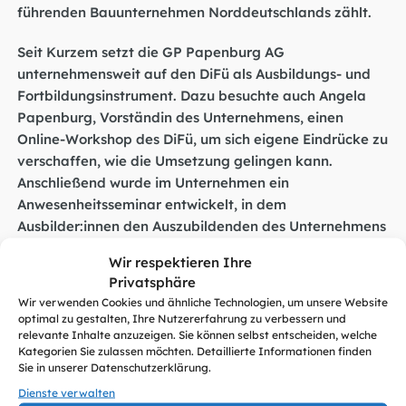
führenden Bauunternehmen Norddeutschlands zählt.
Seit Kurzem setzt die GP Papenburg AG
unternehmensweit auf den DiFü als Ausbildungs- und
Fortbildungsinstrument. Dazu besuchte auch Angela
Papenburg, Vorständin des Unternehmens, einen
Online-Workshop des DiFü, um sich eigene Eindrücke zu
verschaffen, wie die Umsetzung gelingen kann.
Anschließend wurde im Unternehmen ein
Anwesenheitsseminar entwickelt, in dem
Ausbilder:innen den Auszubildenden des Unternehmens
die DiFü-Inhalte vermitteln, die abschließend das DiFü-
Wir respektieren Ihre
Zertifikat absolvieren.
„Wir hoffen, dass wir mit dem
Privatsphäre
Digitalführerschein einen guten Beitrag dazu leisten
Wir verwenden Cookies und ähnliche Technologien, um unsere Website
können, dass sich unsere jungen Azubis gut in der
optimal zu gestalten, Ihre Nutzererfahrung zu verbessern und
digitalen Welt zurechtfinden“
, so
Angela Papenburg
.
relevante Inhalte anzuzeigen. Sie können selbst entscheiden, welche
Kategorien Sie zulassen möchten. Detaillierte Informationen finden
Sie in unserer Datenschutzerklärung.
„Unser Schwerpunkt mit dem Digitalführerschein liegt
Dienste verwalten
darauf, die Digitalkompetenzen der Mitarbeitenden