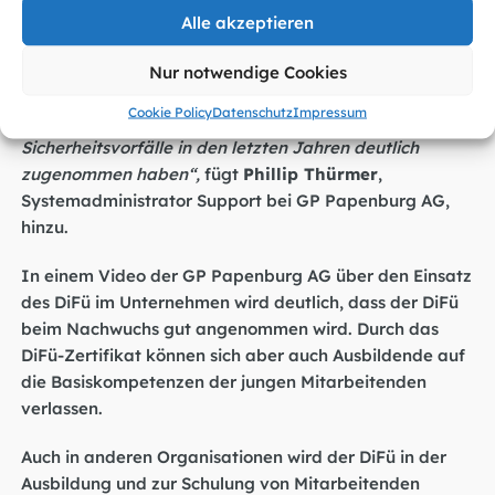
und Azubis zu verbessern. Was sollte man bei
Alle akzeptieren
Internetbetrug machen oder worauf kann man achten,
um nicht in so eine Falle zu tappen? Das Thema
Nur notwendige Cookies
Cyberkriminalität oder auch IT-Sicherheit generell,
Cookie Policy
Datenschutz
Impressum
wird immer wichtiger. Gerade auch, weil IT-
Sicherheitsvorfälle in den letzten Jahren deutlich
zugenommen haben“,
fügt
Phillip Thürmer
,
Systemadministrator Support bei GP Papenburg AG,
hinzu.
In einem
Video
der GP Papenburg AG über den Einsatz
des DiFü im Unternehmen wird deutlich, dass der DiFü
beim Nachwuchs gut angenommen wird. Durch das
DiFü-Zertifikat können sich aber auch Ausbildende auf
die Basiskompetenzen der jungen Mitarbeitenden
verlassen.
Auch in anderen Organisationen wird der DiFü in der
Ausbildung und zur Schulung von Mitarbeitenden