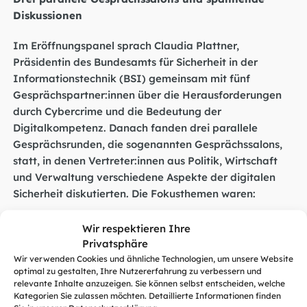
Diskussionen
Im Eröffnungspanel sprach Claudia Plattner,
Präsidentin des Bundesamts für Sicherheit in der
Informationstechnik (BSI) gemeinsam mit fünf
Gesprächspartner:innen über die Herausforderungen
durch Cybercrime und die Bedeutung der
Digitalkompetenz. Danach fanden drei parallele
Gesprächsrunden, die sogenannten Gesprächssalons,
statt, in denen Vertreter:innen aus Politik, Wirtschaft
und Verwaltung verschiedene Aspekte der digitalen
Sicherheit diskutierten. Die Fokusthemen waren:
Cyberschutz vor & durch künstliche Intelligenz: Fake
Wir respektieren Ihre
News, Deep Fakes und Hetze im Netz – wie
Privatsphäre
entgegenwirken?
Wir verwenden Cookies und ähnliche Technologien, um unsere Website
optimal zu gestalten, Ihre Nutzererfahrung zu verbessern und
Sichere digitale Teilhabe – von jung bis alt:
relevante Inhalte anzuzeigen. Sie können selbst entscheiden, welche
Verbraucherschutz durch Kompetenzförderung –
Kategorien Sie zulassen möchten. Detaillierte Informationen finden
können wir digitale Hilfestellung für alle?