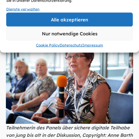
Sie in unserer Datenschutzerklärung.
Cybersicherheit vs. Cybercrime: Wer hat die Nase
Dienste verwalten
vorn? NIS-2 Countdown: Weckruf für Unternehmen
Alle akzeptieren
und Lieferketten?
Nur notwendige Cookies
Cookie Policy
Datenschutz
Impressum
Teilnehmerin des Panels über sichere digitale Teilhabe
von jung bis alt in der Diskussion, Copyright: Anne Barth