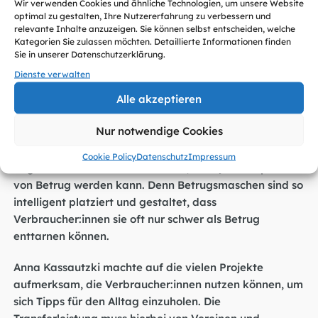
zunehmen. Auf diesen Anstieg müsse man mit
Wir verwenden Cookies und ähnliche Technologien, um unsere Website
optimal zu gestalten, Ihre Nutzererfahrung zu verbessern und
Lösungen reagieren, die für Verbraucher:innen
relevante Inhalte anzuzeigen. Sie können selbst entscheiden, welche
alltagstauglich seien, so Sven Kindervater.
Kategorien Sie zulassen möchten. Detaillierte Informationen finden
Sie in unserer Datenschutzerklärung.
Aufklärung und Präventionsmaßnahmen
Dienste verwalten
Alle akzeptieren
Die Diskussionsteilnehmenden waren sich einig: Es muss
Anlaufstellen und Angebote für Aufklärung und
Nur notwendige Cookies
Präventionsmaßnahmen geben. Herr Stein berichtete
von seinen persönlichen Erfahrungen mit Phishing-
Cookie Policy
Datenschutz
Impressum
Angriffen und machte so deutlich, dass jede:r Opfer
von Betrug werden kann. Denn Betrugsmaschen sind so
intelligent platziert und gestaltet, dass
Verbraucher:innen sie oft nur schwer als Betrug
enttarnen können.
Anna Kassautzki machte auf die vielen Projekte
aufmerksam, die Verbraucher:innen nutzen können, um
sich Tipps für den Alltag einzuholen. Die
Transferleistung muss hierbei von Vereinen und