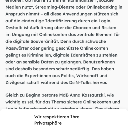
Medien nutzt, Streaming-Dienste oder Onlinebanking in
Anspruch nimmt – all diese Anwendungen stützen sich
auf die eindeutige Identifizierung durch ein Login.
Deshalb ist Aufklärung über die Chancen und Risiken
im Umgang mit Onlinekonten das zentrale Element für
die digitale Souveränität. Denn durch schwache
Passwörter oder gering geschützte Onlinekonten
gelingt es Kriminellen, digitale Identitäten zu stehlen
oder an sensible Daten zu gelangen. Benutzerkonen
sind deshalb besonders schutzbedürftig. Das hoben
auch die Expert:innen aus Politik, Wirtschaft und
Zivilgesellschaft während des DsiN-Talks hervor.
Gleich zu Beginn betonte MdB Anna Kassautzki, wie
wichtig es sei, für das Thema sichere Onlinekonten und
Login Aufmerksamkeit zu erhalten, denn: „Das sichere
Internet ist gewachsen, das unsichere aber auch.“ Auch
Wir respektieren Ihre
Patrick Schnell bestätigte, dass Phishing-Attacken
Privatsphäre