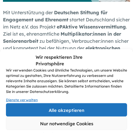
Deutschen Stiftung für
Mit Unterstützung der
Engagement und Ehrenamt
startet Deutschland sicher
ePAktive Wissensvermittlung
im Netz e.V. das Projekt
.
Multiplikator:innen in der
Ziel ist es, ehrenamtliche
Seniorenarbeit
zu befähigen, Verbraucher:innen sicher
elektronischen
und kompetent bei der Nutzung der
Patientenakte (ePA)
zu begleiten. Das Angebot richtet
Wir respektieren Ihre
sich an Multiplikator:innen und interessierte
Privatsphäre
Verbraucher:innen.
Wir verwenden Cookies und ähnliche Technologien, um unsere Website
optimal zu gestalten, Ihre Nutzererfahrung zu verbessern und
relevante Inhalte anzuzeigen. Sie können selbst entscheiden, welche
In unseren Online-Terminen geben wir einen Überblick
Kategorien Sie zulassen möchten. Detaillierte Informationen finden
zur ePA, erklären Voraussetzungen und Funktionsweise,
Sie in unserer Datenschutzerklärung.
beleuchten Datenschutz und Sicherheit und stellen
Dienste verwalten
hilfreiche Materialien sowie weitere
Alle akzeptieren
Unterstützungsangebote vor.
Nur notwendige Cookies
kostenlos über Zoom
Die Teilnahme erfolgt
.