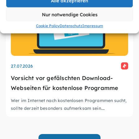
Alle akzeptieren
Nur notwendige Cookies
Cookie Policy
Datenschutz
Impressum
27.07.2026
Vorsicht vor gefälschten Download-
Webseiten für kostenlose Programme
Wer im Internet nach kostenlosen Programmen sucht,
sollte derzeit besonders aufmerksam sein.
Sicherheitsforschende und Entwickler haben eine groß
BSI – Sicheres Herunterladen von Software:
angelegte Kampagne aufgedeckt, bei der zahlreiche
https://www.bsi.bund.de/DE/Themen/Verbraucherinnen-
Wie schütze ich mich?
gefälschte Webseiten bekannte Windows-Programme
und-Verbraucher/Informationen-und-
)