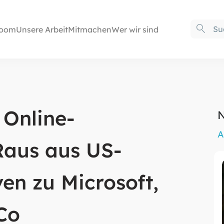
oom
Unsere Arbeit
Mitmachen
Wer wir sind
 Online-
N
A
Raus aus US-
ven zu Microsoft,
Co