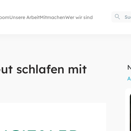
oom
Unsere Arbeit
Mitmachen
Wer wir sind
Gut schlafen mit
N
A