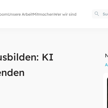
oom
Unsere Arbeit
Mitmachen
Wer wir sind
sbilden: KI
N
A
enden