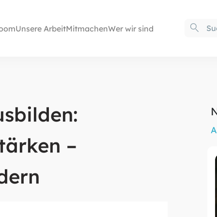
oom
Unsere Arbeit
Mitmachen
Wer wir sind
sbilden:
N
A
tärken –
dern