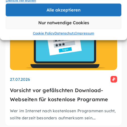
Dienste verwalten
Alle akzeptieren
Nur notwendige Cookies
Cookie Policy
Datenschutz
Impressum
27.07.2026
Vorsicht vor gefälschten Download-
Webseiten für kostenlose Programme
Wer im Internet nach kostenlosen Programmen sucht,
sollte derzeit besonders aufmerksam sein.
Sicherheitsforschende und Entwickler haben eine groß
BSI – Sicheres Herunterladen von Software: