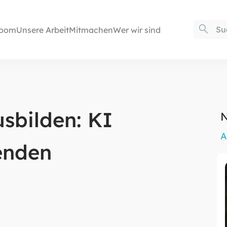
oom
Unsere Arbeit
Mitmachen
Wer wir sind
sbilden: KI
N
A
enden