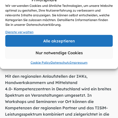
werden während der Tour über TISIM informiert und
Wir verwenden Cookies und ähnliche Technologien, um unsere Website
zur Nutzung der TISiM-Leistungen befähigt. Herzstück
optimal zu gestalten, Ihre Nutzererfahrung zu verbessern und
von TISiM ist der Sec-o-
relevante Inhalte anzuzeigen. Sie können selbst entscheiden, welche
Kategorien Sie zulassen möchten. Detaillierte Informationen finden
Mat. Hier sind bundesweite Angebote für mehr IT-
Sie in unserer Datenschutzerklärung.
Sicherheit leicht auffindbar und können in TISiM-
Dienste verwalten
Aktionsplänen individuell und
bedarfsorientiert zusammengestellt werden. IT-
Alle akzeptieren
Sicherheitsmaßnahmen können so selbstständig und
Nur notwendige Cookies
souverän umgesetzt werden.
Cookie Policy
Datenschutz
Impressum
Regionale Anlaufstellen
Mit den regionalen Anlaufstellen der IHKs,
Handwerkskammern und Mittelstand
4.0- Kompetenzzentren in Deutschland wird ein breites
Spektrum an Veranstaltungen umgesetzt. In
Workshops und Seminaren vor Ort können die
Kompetenzen der regionalen Partner und das TISiM-
Leistungsspektrum kombiniert und zielgerichtet in die