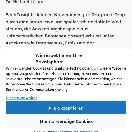
Dr. Michael Littger.
Bei KInsights! können Nutzer:innen per Drag-and-Drop
durch eine interaktive und spielerisch gestaltete Welt
steuern, die Anwendungsbeispiele aus
unterschiedlichen Bereichen präsentiert und unter
Aspekten wie Datenschutz, Ethik und der
Nachhaltigkeit erläutert.
Wir respektieren Ihre
Privatsphäre
KInsights! ab sofort auch auf Englisch, Französisch
Wir verwenden Cookies und ähnliche Technologien, um unsere Website
und Spanisch
optimal zu gestalten, Ihre Nutzererfahrung zu verbessern und
relevante Inhalte anzuzeigen. Sie können selbst entscheiden, welche
Das heute vorgestellte Update von KInsights steht ab
Kategorien Sie zulassen möchten. Detaillierte Informationen finden
sofort auch in englischer, französischer und spanischer
Sie in unserer Datenschutzerklärung.
Übersetzung zur Verfügung. Die mittels Deep Learning
Dienste verwalten
erstellten Sprachversionen machen damit KInsights!
Alle akzeptieren
selbst zu einem Anwendungsszenario für Künstliche
Intelligenz. Ermöglicht wurde die Weiterentwicklung
Nur notwendige Cookies
2020 durch zahlreiche Partner des Digital-Gipfels,
Cookie Policy
Datenschutz
Impressum