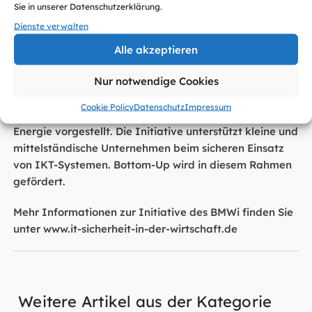
Sie in unserer Datenschutzerklärung.
Ausbildungsbetrieb. Der Wissenstransfer wird durch
Dienste verwalten
Arbeitsaufträge für die Schüler unterstützt und
Alle akzeptieren
getestet.
Nur notwendige Cookies
Die Entwicklungen im Projekt wurden gestern auch im
Steuerungskreis der Initiative IT-Sicherheit in der
Cookie Policy
Datenschutz
Impressum
Wirtschaft des Bundesministeriums für Wirtschaft und
Energie vorgestellt. Die Initiative unterstützt kleine und
mittelständische Unternehmen beim sicheren Einsatz
von IKT-Systemen. Bottom-Up wird in diesem Rahmen
gefördert.
Mehr Informationen zur Initiative des BMWi finden Sie
unter
www.it-sicherheit-in-der-wirtschaft.de
Weitere Artikel aus der Kategorie