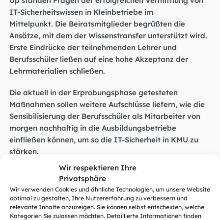
IT-Sicherheitswissen in Kleinbetriebe im
Mittelpunkt. Die Beiratsmitglieder begrüßten die
Ansätze, mit dem der Wissenstransfer unterstützt wird.
Erste Eindrücke der teilnehmenden Lehrer und
Berufsschüler ließen auf eine hohe Akzeptanz der
Lehrmaterialien schließen.
Die aktuell in der Erprobungsphase getesteten
Maßnahmen sollen weitere Aufschlüsse liefern, wie die
Sensibilisierung der Berufsschüler als Mitarbeiter von
morgen nachhaltig in die Ausbildungsbetriebe
einfließen können, um so die IT-Sicherheit in KMU zu
stärken.
Wir respektieren Ihre
Die Lehrmaterialien für Berufsschullehrer sind auf dem
Privatsphäre
Webportal
www.dsin-berufsschulen.de
für den Einsatz
Wir verwenden Cookies und ähnliche Technologien, um unsere Website
im Unterricht abrufbereit und werden an mehreren
optimal zu gestalten, Ihre Nutzererfahrung zu verbessern und
relevante Inhalte anzuzeigen. Sie können selbst entscheiden, welche
Berufsschulen erprobt: im Fokus stehen ihre
Kategorien Sie zulassen möchten. Detaillierte Informationen finden
Alltagstauglichkeit sowie auch der Transfer in den