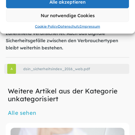
Alle akzeptieren
segmentiert darüber hinaus vier Verbrauchertypen, die
sich in ihrem Sicherheitsverhalten im Netz
Nur notwendige Cookies
unterscheiden. Wesentliche Ergebnisse 2016: Trotz einer
Verbesserung des DsiN-Index fühlen sich Verbraucher
Cookie Policy
Datenschutz
Impressum
zunehmend verunsicherter. Auch das digitale
Sicherheitsgefälle zwischen den Verbrauchertypen
bleibt weiterhin bestehen.
dsin_sicherheitsindex_2016_web.pdf
Weitere Artikel aus der Kategorie
unkategorisiert
Alle sehen