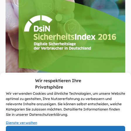
Wir respektieren Ihre
Privatsphäre
Der DsiN-Sicherheitsindex 2016 misst zum dritten Mal in
Wir verwenden Cookies und ähnliche Technologien, um unsere Website
optimal zu gestalten, Ihre Nutzererfahrung zu verbessern und
Folge die digitale Sicherheitslage der Verbraucher in
relevante Inhalte anzuzeigen. Sie können selbst entscheiden, welche
Deutschland – in nur einer Kennzahl. Dafür wird die
Kategorien Sie zulassen möchten. Detaillierte Informationen finden
persönliche Bedrohungslage von Online-Nutzern in
Sie in unserer Datenschutzerklärung.
Relation zu den individuell praktizierten
Dienste verwalten
Schutzmaßnahmen gesetzt. Der DsiN-Index