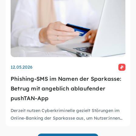
12.05.2026
Phishing-SMS im Namen der Sparkasse:
Betrug mit angeblich ablaufender
pushTAN-App
Derzeit nutzen Cyberkriminelle gezielt Störungen im
Online-Banking der Sparkasse aus, um Nutzer:innen
mit betrügerischen SMS anzugreifen. In den
Aktuelle Sicherheitswarnungen der Sparkasse
Nachrichten wird behauptet, die pushTAN-App laufe
BSI – Schutz gegen Phishing