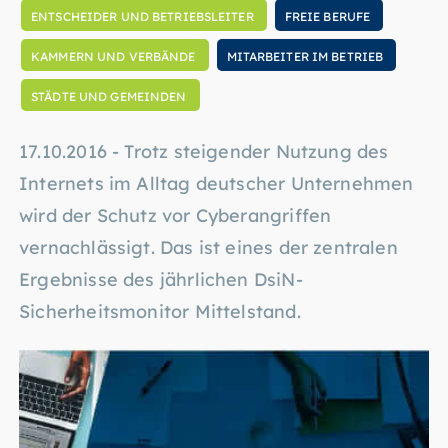
ENTSCHEIDER UND BETRIEBSLEITER
FREIE BERUFE
KAMMERN UND VERBÄNDE
MITARBEITER IM BETRIEB
STÄDTE UND GEMEINDEN
17.10.2016 - Trotz steigender Nutzung des
Internets im Alltag deutscher Unternehmen
wird der Schutz vor Cyberangriffen
vernachlässigt. Das ist eines der zentralen
Ergebnisse des jährlichen DsiN-
Sicherheitsmonitor Mittelstand.