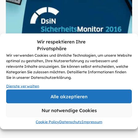
Wir respektieren Ihre
Privatsphäre
Wir verwenden Cookies und ähnliche Technologien, um unsere Website
optimal zu gestalten, Ihre Nutzererfahrung zu verbessern und
relevante Inhalte anzuzeigen. Sie können selbst entscheiden, welche
Kategorien Sie zulassen möchten. Detaillierte Informationen finden
Trotz steigender Nutzung des Internets im Alltag
Sie in unserer Datenschutzerklärung.
deutscher Unternehmen wird der Schutz vor
Dienste verwalten
Cyberangriffen vernachlässigt. Das ist eines der
Alle akzeptieren
zentralen Ergebnisse des DsiN-Sicherheitsmonitor
Mittelstand, der jährlich die IT-Sicherheitslage bei
Nur notwendige Cookies
kleinen und mittleren Unternehmen beschreibt.
Cookie Policy
Datenschutz
Impressum