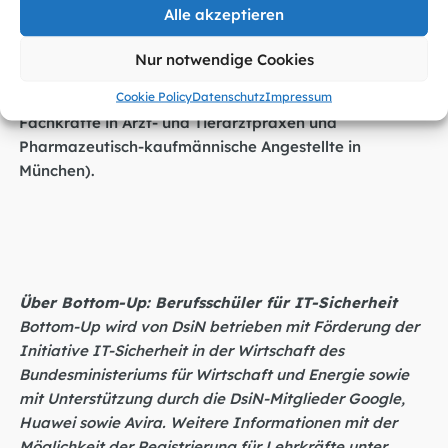
Alle akzeptieren
Weitere Auszeichnungen erhalten in den kommenden
Tagen Schulen in Nordrhein-Westfalen (so am 21.09.
Nur notwendige Cookies
das Erich-Gutenberg-Berufskolleg in Köln), und Bayern
Cookie Policy
Datenschutz
Impressum
(so am 26.09. die Städtische Berufsschule für
Fachkräfte in Arzt- und Tierarztpraxen und
Pharmazeutisch-kaufmännische Angestellte in
München).
Über Bottom-Up: Berufsschüler für IT-Sicherheit
Bottom-Up wird von DsiN betrieben mit Förderung der
Initiative IT-Sicherheit in der Wirtschaft des
Bundesministeriums für Wirtschaft und Energie sowie
mit Unterstützung durch die DsiN-Mitglieder Google,
Huawei sowie Avira. Weitere Informationen mit der
Möglichkeit der Registrierung für Lehrkräfte unter