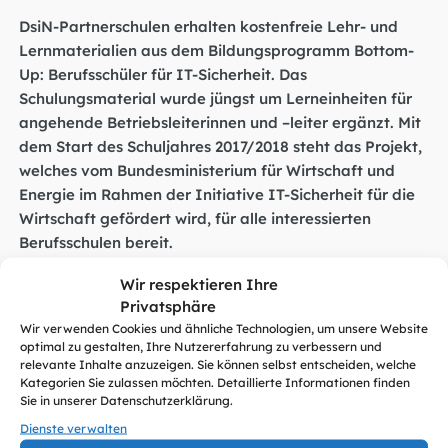
DsiN-Partnerschulen erhalten kostenfreie Lehr- und
Lernmaterialien aus dem Bildungsprogramm Bottom-
Up: Berufsschüler für IT-Sicherheit. Das
Schulungsmaterial wurde jüngst um Lerneinheiten für
angehende Betriebsleiterinnen und –leiter ergänzt. Mit
dem Start des Schuljahres 2017/2018 steht das Projekt,
welches vom Bundesministerium für Wirtschaft und
Energie im Rahmen der Initiative IT-Sicherheit für die
Wirtschaft gefördert wird, für alle interessierten
Berufsschulen bereit.
Wir respektieren Ihre
DsiN reagiert mit dem Bildungsangebot auf den
Privatsphäre
vergleichsweise geringen IT-Schutz in kleineren
Wir verwenden Cookies und ähnliche Technologien, um unsere Website
Betrieben – angefangen bei Mitarbeiterinnen und
optimal zu gestalten, Ihre Nutzererfahrung zu verbessern und
Mitarbeitern bis in die Chefetage. So zeigt der DsiN-
relevante Inhalte anzuzeigen. Sie können selbst entscheiden, welche
Sicherheitsmonitor Mittelstand 2016, dass nur knapp
Kategorien Sie zulassen möchten. Detaillierte Informationen finden
Sie in unserer Datenschutzerklärung.
ein Viertel der Geschäftsführungen ihre Belegschaft
Dienste verwalten
regelmäßig zu IT-Sicherheit schult.