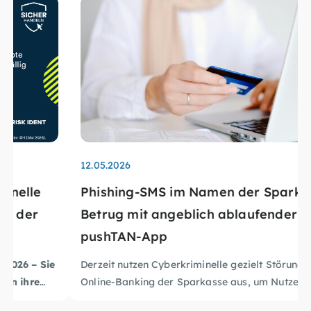
12.05.2026
Phishing-SMS im Namen der Sparkasse:
Betrug mit angeblich ablaufender
pushTAN-App
Derzeit nutzen Cyberkriminelle gezielt Störungen im
Online-Banking der Sparkasse aus, um Nutzer:innen
mit betrügerischen SMS anzugreifen. In den
Aktuelle Sicherheitswarnungen der Sparkasse