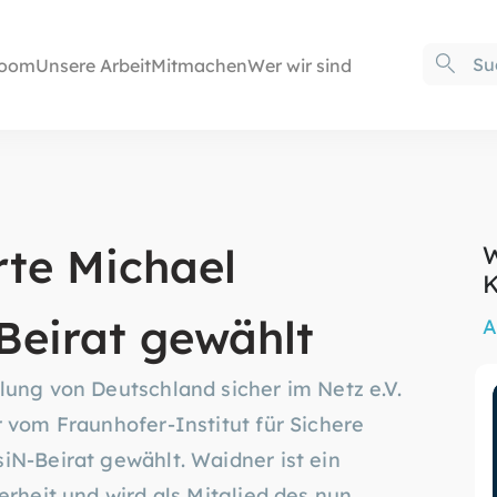
oom
Unsere Arbeit
Mitmachen
Wer wir sind
rte Michael
W
K
Beirat gewählt
A
lung von Deutschland sicher im Netz e.V.
r vom Fraunhofer-Institut für Sichere
iN-Beirat gewählt. Waidner ist ein
erheit und wird als Mitglied des nun