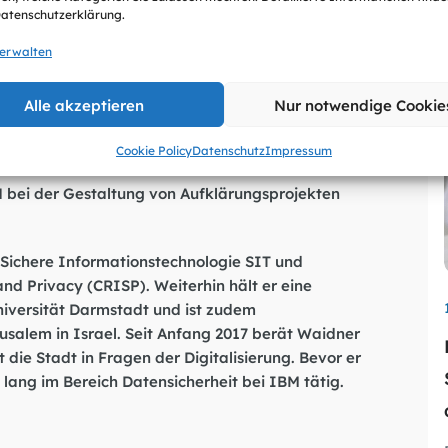
 Unternehmen und bei privaten Anwendern zu
Datenschutzerklärung.
usammenarbeit im Beirat“, kommentiert der DsiN-
Wahl.
verwalten
sammenwirken von technischer IT-Sicherheit und
Alle akzeptieren
Nur notwendige Cookie
fektiven digitalen Schutz: „Die Zahl der
echnologische Lösungen und Anwender vielfach
Cookie Policy
Datenschutz
Impressum
 kleine und mittlere Unternehmen sowie für die
N bei der Gestaltung von Aufklärungsprojekten
r Sichere Informationstechnologie SIT und
and Privacy (CRISP). Weiterhin hält er eine
niversität Darmstadt und ist zudem
usalem in Israel. Seit Anfang 2017 berät Waidner
 die Stadt in Fragen der Digitalisierung. Bevor er
lang im Bereich Datensicherheit bei IBM tätig.