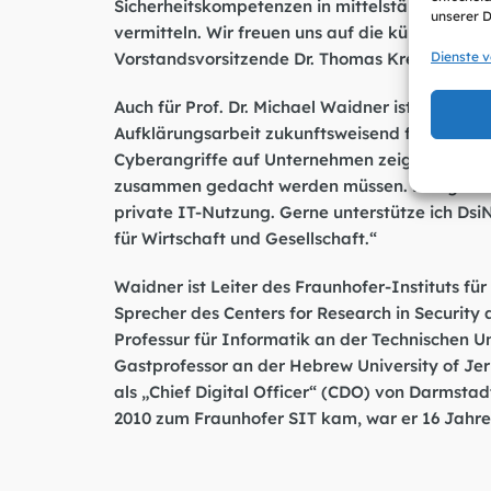
Sicherheitskompetenzen in mittelständischen
unserer 
vermitteln. Wir freuen uns auf die künftige Z
Vorstandsvorsitzende Dr. Thomas Kremer die 
Dienste 
Auch für Prof. Dr. Michael Waidner ist ein Zu
Aufklärungsarbeit zukunftsweisend für einen ef
Cyberangriffe auf Unternehmen zeigt, dass t
zusammen gedacht werden müssen. Das gilt für
private IT-Nutzung. Gerne unterstütze ich Dsi
für Wirtschaft und Gesellschaft.“
Waidner ist Leiter des Fraunhofer-Instituts fü
Sprecher des Centers for Research in Security 
Professur für Informatik an der Technischen U
Gastprofessor an der Hebrew University of Jer
als „Chief Digital Officer“ (CDO) von Darmstadt
2010 zum Fraunhofer SIT kam, war er 16 Jahre 