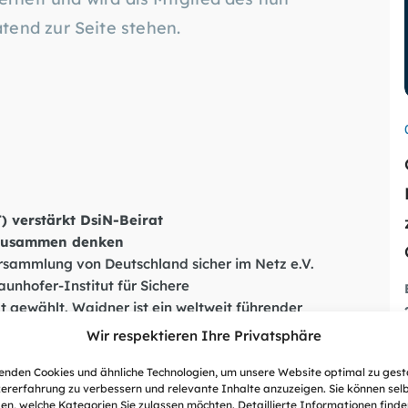
end zur Seite stehen.
) verstärkt DsiN-Beirat
 zusammen denken
versammlung von Deutschland sicher im Netz e.V.
unhofer-Institut für Sichere
t gewählt. Waidner ist ein weltweit führender
ed des nun dreizehnköpfigen Gremiums DsiN
Wir respektieren Ihre Privatsphäre
nden Cookies und ähnliche Technologien, um unsere Website optimal zu gest
pertise den Auftrag von DsiN, IT-
ererfahrung zu verbessern und relevante Inhalte anzuzeigen. Sie können sel
en, welche Kategorien Sie zulassen möchten. Detaillierte Informationen finden