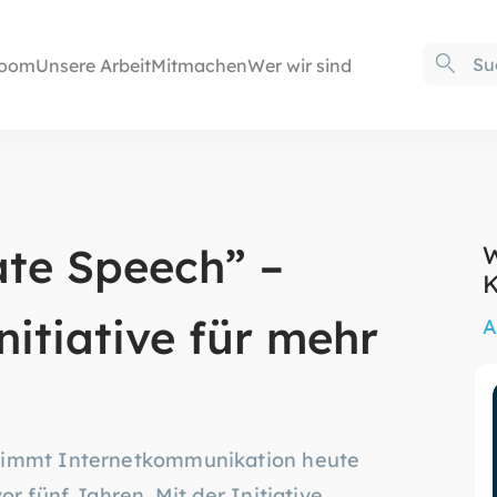
oom
Unsere Arbeit
Mitmachen
Wer wir sind
te Speech” –
W
K
nitiative für mehr
A
nimmt Internetkommunikation heute
r fünf Jahren. Mit der Initiative