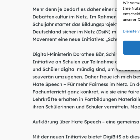
Wir verwe
Ihre Nutz
Mehr denn je bedarf es daher einer digitalen 
entscheid
Debattenkultur im Netz. Im Rahmen des
Jahr
unserer 
Schuljahr
startet das Bildungsprojekt DigiBitS –
Deutschland sicher im Netz (DsiN) mit Unter
Dienste 
Movement eine neue Initiative: „Schule gegen
Digital-Ministerin Dorothee Bär, Schirmherrin de
Initiative an Schulen zur Teilnahme am Progra
und Schüler digital mündig sind, um vor allem
souverän umzugehen. Daher freue ich mich bes
Hate Speech – Für mehr Fairness im Netz. In 
Fachunterricht ganz konkret, wie sie eine fair
Lehrkräfte erhalten in Fortbildungen Materia
ihren Schülerinnen und Schüler vermitteln. Mac
Aufklärung über Hate Speech – eine gemeins
Mit der neuen Initiative bietet DigiBitS ab di