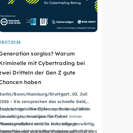
08.07.2026
Generation sorglos? Warum
Kriminelle mit Cybertrading bei
zwei Dritteln der Gen Z gute
Chancen haben
Berlin/Bonn/Hamburg/Stuttgart, 03. Juli
2026 – Sie versprechen das schnelle Geld,
doch bringen ihre Opfer am Ende vor allem
Stoppen: Hohe Renditeversprechen („300 %
um selbiges: Anzeigen für
Fake-
Gewinn in nur zwei Wochen“) sind immer
Finanzprodukte sind im Netz allgegenwärtig.
Warnsignale.
Manch ein Schaden ließe sich dadurch
Immerhin vier von zehn
stolpern auf digitalen
Hinterfragen: Ist die Plattform reguliert? Gibt
vermeiden, ist sich Schmidt sicher: „Ein