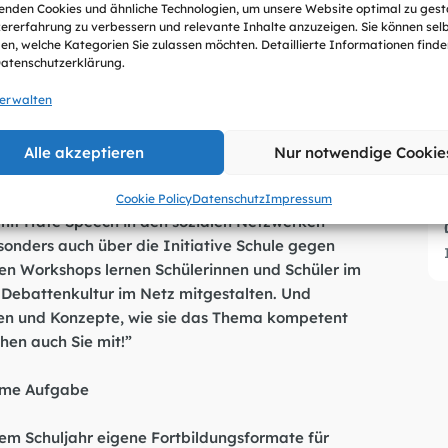
nden Cookies und ähnliche Technologien, um unsere Website optimal zu gest
ererfahrung zu verbessern und relevante Inhalte anzuzeigen. Sie können sel
Aufklärung für eine faire und demokratische
en, welche Kategorien Sie zulassen möchten. Detaillierte Informationen finden
esprogramms für das beginnende
Datenschutzerklärung.
 Digitale Bildung trifft Schule des Vereins
stützung von Facebook und dem No Hate Speech
verwalten
 Hate Speech – Für mehr Fairness im Netz.”
Alle akzeptieren
Nur notwendige Cookie
r Initiative, appelliert zum Auftakt der DigiBitS-
mm: „Ich setze mich dafür ein, dass Schülerinnen
Cookie Policy
Datenschutz
Impressum
 mit Hate Speech in den sozialen Netzwerken
onders auch über die Initiative Schule gegen
den Workshops lernen Schülerinnen und Schüler im
e Debattenkultur im Netz mitgestalten. Und
la
lien und Konzepte, wie sie das Thema kompetent
hen auch Sie mit!”
ame Aufgabe
esem Schuljahr eigene Fortbildungsformate für