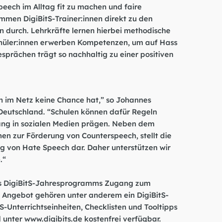
eech im Alltag fit zu machen und faire
z
mmen DigiBitS-Trainer:innen direkt zu den
 durch. Lehrkräfte lernen hierbei methodische
chüler:innen erwerben Kompetenzen, um auf Hass
esprächen trägt so nachhaltig zu einer positiven
h im Netz keine Chance hat,” so Johannes
Deutschland. “Schulen können dafür Regeln
gang in sozialen Medien prägen. Neben dem
n zur Förderung von Counterspeech, stellt die
g von Hate Speech dar. Daher unterstützen wir
.“
es DigiBitS-Jahresprogramms Zugang zum
Angebot gehören unter anderem ein DigiBitS-
S-Unterrichtseinheiten, Checklisten und Tooltipps
d unter
www.digibits.de
kostenfrei verfügbar.