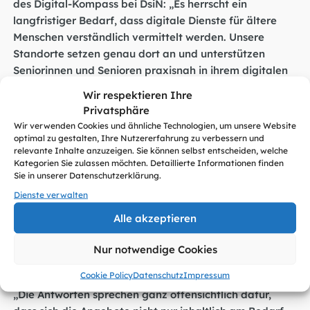
des Digital-Kompass bei DsiN: „Es herrscht ein
langfristiger Bedarf, dass digitale Dienste für ältere
Menschen verständlich vermittelt werden. Unsere
Standorte setzen genau dort an und unterstützen
Seniorinnen und Senioren praxisnah in ihrem digitalen
Alltag.“
Wir respektieren Ihre
Privatsphäre
Digital-Kompass weckt Neugierde und „Lust auf
Wir verwenden Cookies und ähnliche Technologien, um unsere Website
mehr“
optimal zu gestalten, Ihre Nutzererfahrung zu verbessern und
relevante Inhalte anzuzeigen. Sie können selbst entscheiden, welche
Dass der Digital-Kompass einen Nerv trifft, zeigt der
Kategorien Sie zulassen möchten. Detaillierte Informationen finden
Sie in unserer Datenschutzerklärung.
aktuelle Evaluationsbericht zum bisherigen
Dienste verwalten
Projektverlauf. Darin geben drei von fünf
Teilnehmenden an, ihre Fragen in Ruhe und
Alle akzeptieren
verständlich erklärt zu bekommen. Die praxisnahe
Vermittlung weckt bei ihnen zudem „Lust auf mehr“
Nur notwendige Cookies
rund ums Internet.
Cookie Policy
Datenschutz
Impressum
„Die Antworten sprechen ganz offensichtlich dafür,