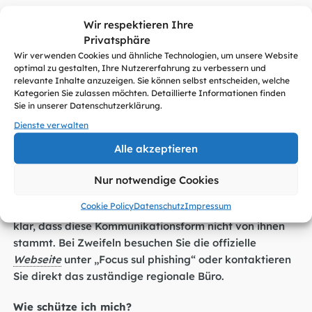
Typisch für solche Phishing-Kampagnen ist das
Wir respektieren Ihre
Erzeugen eines Gefühls der Dringlichkeit, um
Privatsphäre
Empfänger dazu zu bringen, ohne nachzudenken auf
Wir verwenden Cookies und ähnliche Technologien, um unsere Website
schädliche Links zu klicken. Neben der Steuerbehörde
optimal zu gestalten, Ihre Nutzererfahrung zu verbessern und
wird auch PayPal verstärkt von Betrügern als Tarnung
relevante Inhalte anzuzeigen. Sie können selbst entscheiden, welche
Kategorien Sie zulassen möchten. Detaillierte Informationen finden
genutzt, um an Bankdaten zu gelangen. Während
Sie in unserer Datenschutzerklärung.
früher oft Banken oder Kreditkartenanbieter imitiert
Dienste verwalten
wurden, stehen nun vermehrt Zahlungsdienstleister im
Fokus.
Alle akzeptieren
Empfehlung: Seien Sie wachsam, klicken Sie nicht auf
Nur notwendige Cookies
verdächtige Links und geben Sie keine persönlichen
Cookie Policy
Datenschutz
Impressum
Informationen preis. Die Agentur für Einnahmen stellt
klar, dass diese Kommunikationsform nicht von ihnen
stammt. Bei Zweifeln besuchen Sie die offizielle
Webseite
unter „Focus sul phishing“ oder kontaktieren
Sie direkt das zuständige regionale Büro.
Wie schütze ich mich?