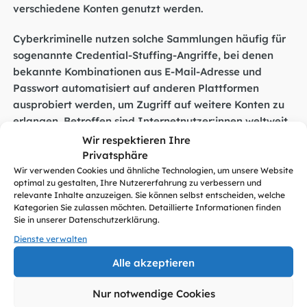
verschiedene Konten genutzt werden.
Cyberkriminelle nutzen solche Sammlungen häufig für
sogenannte Credential-Stuffing-Angriffe, bei denen
bekannte Kombinationen aus E-Mail-Adresse und
Passwort automatisiert auf anderen Plattformen
ausprobiert werden, um Zugriff auf weitere Konten zu
erlangen. Betroffen sind Internetnutzer:innen weltweit,
auch in Deutschland. Expert:innen raten dringend
Wir respektieren Ihre
dazu, eigene Passwörter zu prüfen, betroffene Konten
Privatsphäre
sofort abzusichern und Passwörter regelmäßig zu
Wir verwenden Cookies und ähnliche Technologien, um unsere Website
optimal zu gestalten, Ihre Nutzererfahrung zu verbessern und
ändern.
relevante Inhalte anzuzeigen. Sie können selbst entscheiden, welche
Kategorien Sie zulassen möchten. Detaillierte Informationen finden
Sie in unserer Datenschutzerklärung.
Dienste verwalten
SiBa empfiehlt:
Alle akzeptieren
Prüfen Sie auf Have I Been Pwned, ob Ihre E-Mail-
Nur notwendige Cookies
Adresse in der geleakten Datenbank auftaucht.