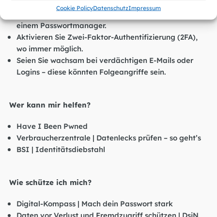
Verwenden Sie für jeden Dienst ein einzigartiges,
Cookie Policy
Datenschutz
Impressum
starkes Passwort und speichern Sie diese sicher in
einem Passwortmanager.
Aktivieren Sie Zwei-Faktor-Authentifizierung (2FA),
wo immer möglich.
Seien Sie wachsam bei verdächtigen E-Mails oder
Logins – diese könnten Folgeangriffe sein.
Wer kann mir helfen?
Have I Been Pwned
Verbraucherzentrale | Datenlecks prüfen – so geht’s
BSI | Identitätsdiebstahl
Wie schütze ich mich?
Digital-Kompass | Mach dein Passwort stark
Daten vor Verlust und Fremdzugriff schützen | DsiN