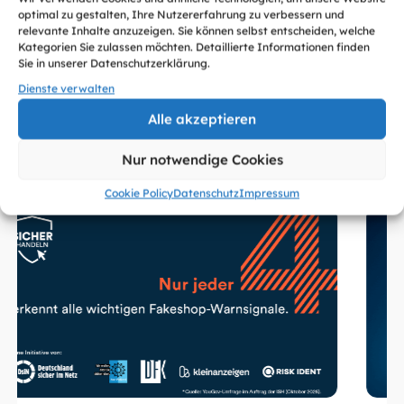
optimal zu gestalten, Ihre Nutzererfahrung zu verbessern und
relevante Inhalte anzuzeigen. Sie können selbst entscheiden, welche
Kategorien Sie zulassen möchten. Detaillierte Informationen finden
Sie in unserer Datenschutzerklärung.
Dienste verwalten
Weitere Artikel zum Thema
Basisschutz digital
Alle akzeptieren
Nur notwendige Cookies
Alle sehen
Cookie Policy
Datenschutz
Impressum