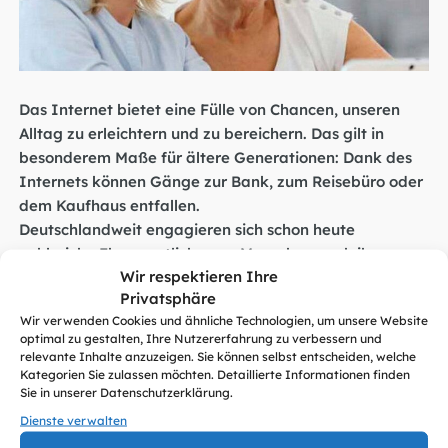
Das Internet bietet eine Fülle von Chancen, unseren
Alltag zu erleichtern und zu bereichern. Das gilt in
besonderem Maße für ältere Generationen: Dank des
Internets können Gänge zur Bank, zum Reisebüro oder
dem Kaufhaus entfallen.
Deutschlandweit engagieren sich schon heute
zahlreiche Ehrenamtliche, um Menschen nach ihrem
Wir respektieren Ihre
aktiven Berufsleben auf dem Weg ins Internet zu
Privatsphäre
begleiten – so wie Sie.
Wir verwenden Cookies und ähnliche Technologien, um unsere Website
Der Digital-Kompass wurde ins Leben gerufen, um Sie
optimal zu gestalten, Ihre Nutzererfahrung zu verbessern und
zu befähigen, neues Wissen zu erwerben, gesammelten
relevante Inhalte anzuzeigen. Sie können selbst entscheiden, welche
Erfahrungen auszutauschen und an ältere Menschen
Kategorien Sie zulassen möchten. Detaillierte Informationen finden
Sie in unserer Datenschutzerklärung.
weiterzugeben.
Die vorliegende Handreichung unterstützt Sie in
Dienste verwalten
diesem Engagement. Sie finden darin