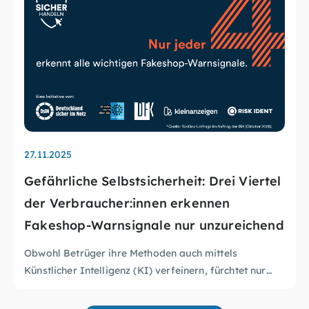
27.11.2025
01.12
Gefährliche Selbstsicherheit: Drei Viertel
10 J
der Verbraucher:innen erkennen
Juge
Fakeshop-Warnsignale nur unzureichend
mach
Berli
Obwohl Betrüger ihre Methoden auch mittels
Künstlicher Intelligenz (KI) verfeinern, fürchtet nur
myDig
So schützen sich Verbraucher:innen
jede:r Fünfte, selbst auf einen Fakeshop
runde
hereinzufallen. Eine aktuelle Umfrage der Initiative
Die Ergebnisse zeigen: Fakeshops sind kein
e.V. (