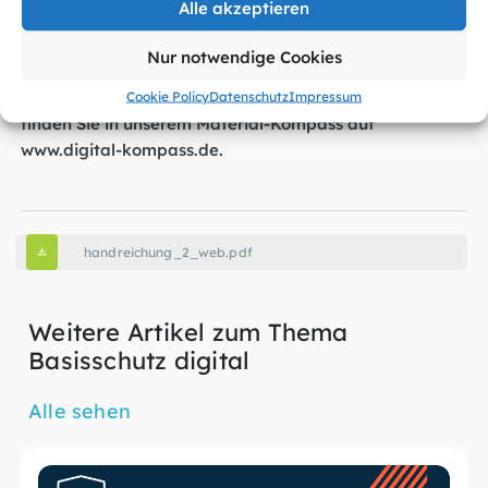
Alle akzeptieren
praktische Übungsaufgaben, die Sie für den Austausch
mit Ihren Seniorengruppen verwenden können.
Nur notwendige Cookies
Weitere Materialien, Präsentationen und Unterlagen
Cookie Policy
Datenschutz
Impressum
finden Sie in unserem Material-Kompass auf
www.digital-kompass.de
.
handreichung_2_web.pdf
Weitere Artikel zum Thema
Basisschutz digital
Alle sehen