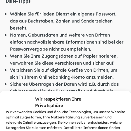
DsiN-Tipps
Wählen Sie für jeden Dienst ein eigenes Passwort,
das aus Buchstaben, Zahlen und Sonderzeichen
besteht.
Namen, Geburtsdaten und weitere von Dritten
einfach nachvollziehbare Informationen sind bei der
Passwortvergabe nicht zu empfehlen.
Wenn Sie Ihre Zugangsdaten auf Papier notieren,
verwahren Sie diese verschlossen und sicher auf.
Verzichten Sie auf digitale Geräte von Dritten, um
sich in Ihrem Onlinebanking-Konto anzumelden.
Sicheres Übertragen der Daten wird z.B. durch das
Schlosssymbol in der Browserzeile und durch die
Bezeichnung https:// gewährleistet.
Wir respektieren Ihre
Privatsphäre
Wir verwenden Cookies und ähnliche Technologien, um unsere Website
optimal zu gestalten, Ihre Nutzererfahrung zu verbessern und
Weitere Infos, Tipps und Tricks für die Praxis:
relevante Inhalte anzuzeigen. Sie können selbst entscheiden, welche
Kategorien Sie zulassen möchten. Detaillierte Informationen finden
DsiN-Artikel “Sicherer-Login-Tag“