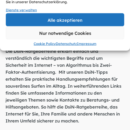
Sie in unserer Datenschutzerklärung.
Cyberfibel – Sichere Logins nutzen
Dienste verwalten
DsiN-Artikel – Online-Konten schützen
Alle akzeptieren
N26: Die besten Passwort-Manager
Nur notwendige Cookies
Die DsiN-Ratgeberreihe
Cookie Policy
Datenschutz
Impressum
Die DsiN-Ratgeberreihe erklärt einfach und
verständlich die wichtigsten Begriffe rund um
Sicherheit im Internet – von Algorithmus bis Zwei-
Faktor-Authentisierung. Mit unseren DsiN-Tipps
erhalten Sie praktische Handlungsempfehlungen für
souveränes Surfen im Alltag. In weiterführenden Links
finden Sie umfassende Informationen zu den
jeweiligen Themen sowie Kontakte zu Beratungs- und
Hilfsangeboten. So hilft die DsiN-Ratgeberreihe, das
Internet für Sie, Ihre Familie und andere Menschen in
Ihrem Umfeld sicherer zu machen.