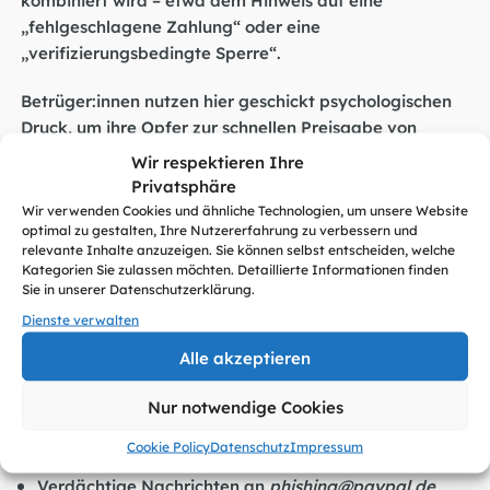
„fehlgeschlagene Zahlung“ oder eine
„verifizierungsbedingte Sperre“.
Betrüger:innen nutzen hier geschickt psychologischen
Druck, um ihre Opfer zur schnellen Preisgabe von
Informationen zu verleiten. Immer wieder melden
Wir respektieren Ihre
Sicherheitsdienste neue Wellen dieser Art von Phishing,
Privatsphäre
die in vielen Fällen auch erfolgreich sind.
Wir verwenden Cookies und ähnliche Technologien, um unsere Website
optimal zu gestalten, Ihre Nutzererfahrung zu verbessern und
relevante Inhalte anzuzeigen. Sie können selbst entscheiden, welche
SiBa empfiehlt:
Kategorien Sie zulassen möchten. Detaillierte Informationen finden
Sie in unserer Datenschutzerklärung.
Niemals Zugangsdaten oder persönliche
Dienste verwalten
Informationen über Links oder QR-Codes eingeben –
insbesondere nicht bei Nachrichten von
Alle akzeptieren
Unbekannten.
Nur notwendige Cookies
Die Webadresse genau prüfen: Offizielle Webseiten
von Zahlungsanbietern wie PayPal beginnen stets
Cookie Policy
Datenschutz
Impressum
mit „
https://www.paypal.com
“.
Verdächtige Nachrichten an
phishing@paypal.de