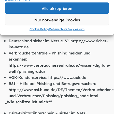
direkt über die offizielle Webseite oder die App des
Alle akzeptieren
Anbieters.
Melden Sie verdächtige Nachrichten Ihrer
Nur notwendige Cookies
Krankenkasse und löschen Sie diese anschließend.
„Wer kann mir helfen“
Cookie Policy
Datenschutz
Impressum
Deutschland sicher im Netz e. V.:
https://www.sicher-
im-netz.de
Verbraucherzentrale – Phishing melden und
erkennen:
https://www.verbraucherzentrale.de/wissen/digitale-
welt/phishingradar
AOK-Kundenservice:
https://www.aok.de
BSI – Hilfe bei Phishing und Betrugsversuchen:
https://www.bsi.bund.de/DE/Themen/Verbraucherinne
und-Verbraucher/Phishing/phishing_node.html
„Wie schütze ich mich?“
DsiN-Digitalführerschein – Sicher im Netz: