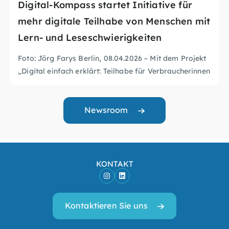
Digital-Kompass startet Initiative für
mehr digitale Teilhabe von Menschen mit
Lern- und Leseschwierigkeiten
Foto: Jörg Farys
Berlin, 08.04.2026 – Mit dem Projekt
„Digital einfach erklärt: Teilhabe für Verbraucherinnen
und Verbraucher mit Lern- und Leseschwierigkeiten
aktiv und verständlich gestalten” entwickelt der
Digital-Kompass neue Unterstützungsangebote für
Newsroom
Menschen mit Lern- und Leseschwierigkeiten. Die
Bundesministerin der Justiz und für
.
Verbraucherschutz, Dr. Stefanie Hubig, hat bei der
Auftaktveranstaltung in Berlin den offiziellen
KONTAKT
Startschuss gegeben. Ziel der Initiative ist es, digitale
Angebote verständlicher zu machen und mehr
Menschen eine selbstständige Nutzung digitaler
Kontaktieren Sie uns
Dienste zu ermöglichen. Der Digital-Kompass wird von
der BAGSO – Bundesarbeitsgemeinschaft der