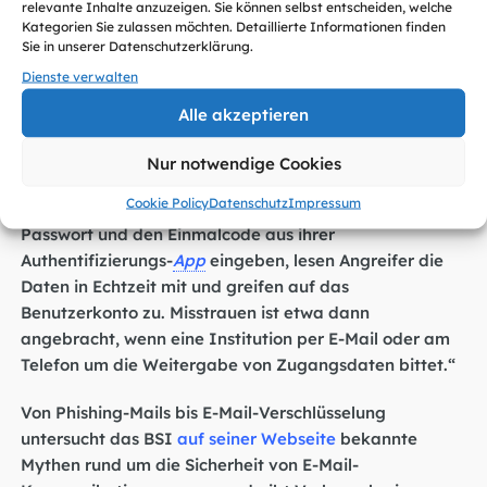
Verfahrens kein Passwort mehr merken müssen, kann
relevante Inhalte anzuzeigen. Sie können selbst entscheiden, welche
Kategorien Sie zulassen möchten. Detaillierte Informationen finden
dies auch nicht mehr in falsche Hände geraten.
Sie in unserer Datenschutzerklärung.
Isabelle Rosière, DsiN-Geschäftsführerin:
„Phishing-
Dienste verwalten
Maschen werden immer geschickter: Mitunter gelingt
Alle akzeptieren
es dabei auch, die Zwei-Faktor-Authentisierung zu
umgehen. Cyberkriminelle erstellen etwa täuschend
Nur notwendige Cookies
echt aussehende Webseiten, die bekannte Seiten
Cookie Policy
Datenschutz
Impressum
imitieren. Während Nutzerinnen und Nutzer ihr
Passwort und den Einmalcode aus ihrer
Authentifizierungs-
App
eingeben, lesen Angreifer die
Daten in Echtzeit mit und greifen auf das
Benutzerkonto zu. Misstrauen ist etwa dann
angebracht, wenn eine Institution per E-Mail oder am
Telefon um die Weitergabe von Zugangsdaten bittet.“
Von Phishing-Mails bis E-Mail-Verschlüsselung
untersucht das BSI
auf seiner Webseite
bekannte
Mythen rund um die Sicherheit von E-Mail-