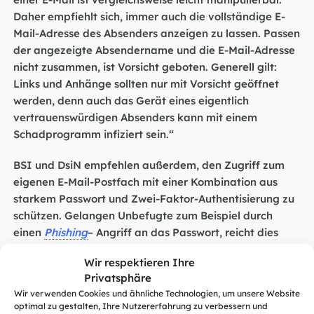
Daher empfiehlt sich, immer auch die vollständige E-
Mail-Adresse des Absenders anzeigen zu lassen. Passen
der angezeigte Absendername und die E-Mail-Adresse
nicht zusammen, ist Vorsicht geboten. Generell gilt:
Links und Anhänge sollten nur mit Vorsicht geöffnet
werden, denn auch das Gerät eines eigentlich
vertrauenswürdigen Absenders kann mit einem
Schadprogramm infiziert sein.“
BSI und DsiN empfehlen außerdem, den Zugriff zum
eigenen E-Mail-Postfach mit einer Kombination aus
starkem Passwort und Zwei-Faktor-Authentisierung zu
schützen. Gelangen Unbefugte zum Beispiel durch
einen
Phishing
– Angriff an das Passwort, reicht dies
dann nicht mehr aus, um das jeweilige Benutzerkonto
Wir respektieren Ihre
zu übernehmen. Eine sichere Alternative zu
Privatsphäre
Passwörtern bieten außerdem Passkeys: Da
Wir verwenden Cookies und ähnliche Technologien, um unsere Website
Nutzerinnen und Nutzer sich dank des passwortlosen
optimal zu gestalten, Ihre Nutzererfahrung zu verbessern und