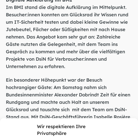
Im BMI stand die digitale Aufklärung im Mittelpunkt.
Besucher:innen konnten am Glücksrad ihr Wissen rund
um IT-Sicherheit testen und dabei kleine Gewinne wie
Jutebeutel, Fächer oder Süßigkeiten mit nach Hause
nehmen. Das Angebot kam sehr gut an: Zahlreiche
Gäste nutzten die Gelegenheit, mit dem Team ins
Gespräch zu kommen und mehr über die vielfältigen
Projekte von DsiN für Verbraucher:innen und
Unternehmen zu erfahren.
Ein besonderer Höhepunkt war der Besuch
hochrangiger Gäste: Am Samstag nahm sich
Bundesinnenminister Alexander Dobrindt Zeit für einen
Rundgang und machte auch Halt an unserem
Glücksrad und tauschte sich mit dem Team am DsiN-
Stand aus. Mit DsiN-Geschäftsführerin Isabelle Rosière
sprach er dabei unter anderem über aktuelle
Wir respektieren Ihre
Herausforderungen und Chancen der digitalen
Privatsphäre