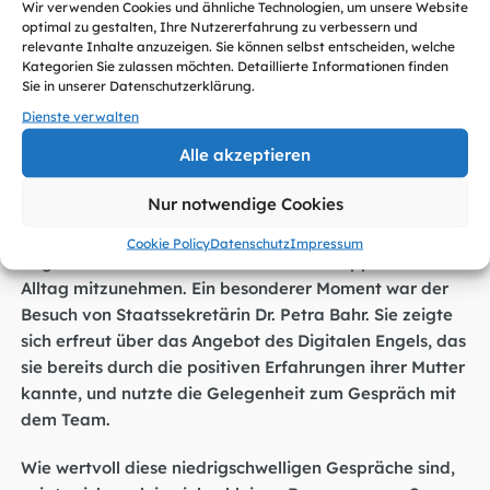
Aufklärung. Am Sonntag folgte ein Besuch von
Wir verwenden Cookies und ähnliche Technologien, um unsere Website
optimal zu gestalten, Ihre Nutzererfahrung zu verbessern und
Staatssekretär Hans-Georg Engelke am
DsiN-Stand.
relevante Inhalte anzuzeigen. Sie können selbst entscheiden, welche
Kategorien Sie zulassen möchten. Detaillierte Informationen finden
Der Digitale Engel vor dem BMBFSFJ
Sie in unserer Datenschutzerklärung.
Parallel dazu war der Digitale Engel im Einsatz. Vor
Dienste verwalten
dem BMBFSFJ lud das Infomobil zu persönlichen
Alle akzeptieren
Gesprächen ein. Hier standen vor allem Fragen zur
digitalen Nutzung im Alltag im Fokus. Die Resonanz
Nur notwendige Cookies
war groß: Viele Besucher:innen nutzten die
Gelegenheit, sich niedrigschwellig über digitale
Cookie Policy
Datenschutz
Impressum
Angebote zu informieren und konkrete Tipps für den
Alltag mitzunehmen. Ein besonderer Moment war der
Besuch von Staatssekretärin Dr. Petra Bahr. Sie zeigte
sich erfreut über das Angebot des Digitalen Engels, das
sie bereits durch die positiven Erfahrungen ihrer Mutter
kannte, und nutzte die Gelegenheit zum Gespräch mit
dem Team.
Wie wertvoll diese niedrigschwelligen Gespräche sind,