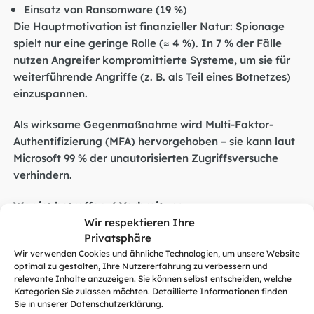
Einsatz von Ransomware (19 %)
Die Hauptmotivation
ist
finanziell
er
Natur
: Spionage
spielt nur eine geringe Rolle (≈ 4 %). In 7 % der Fälle
nutzen Angreifer kompromittierte Systeme, um sie für
weiterführende Angriffe (z. B. als Teil eines Botnetzes)
einzuspannen.
Als wirksame Gegenmaßnahme wird Multi-Faktor-
Authentifizierung (MFA) hervorgehoben – sie kann laut
Microsoft 99 % der unautorisierten Zugriffsversuche
verhindern.
Wer ist betroffen / Verbreitung
Wir respektieren Ihre
Nahezu alle staatlichen Einrichtungen, Dienststellen,
Privatsphäre
Unternehmen im IT-Bereich, Hochschulen und
Wir verwenden Cookies und ähnliche Technologien, um unsere Website
Forschungseinrichtungen sowie NGOs in Deutschland
optimal zu gestalten, Ihre Nutzererfahrung zu verbessern und
sind potenziell betroffen. Da Deutschland als einziger
relevante Inhalte anzuzeigen. Sie können selbst entscheiden, welche
EU-Staat unter den Top 10 weltweit rangiert, ist das
Kategorien Sie zulassen möchten. Detaillierte Informationen finden
Sie in unserer Datenschutzerklärung.
Risiko signifikant über dem EU-Durchschnitt.