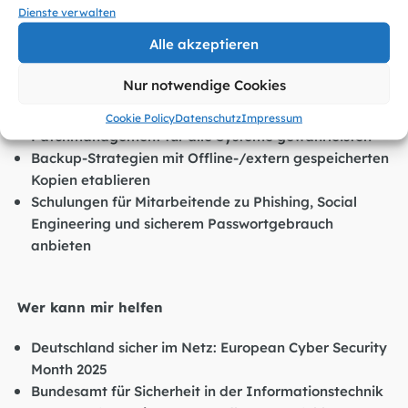
Dienste verwalten
SiBa empfiehlt
Alle akzeptieren
MFA (Multi-Faktor-Authentifizierung) konsequent
Nur notwendige Cookies
einsetzen — insbesondere in sensiblen Bereichen
Regelmäßige Sicherheitsupdates und
Cookie Policy
Datenschutz
Impressum
Patchmanagement für alle Systeme gewährleisten
Backup-Strategien mit Offline-/extern gespeicherten
Kopien etablieren
Schulungen für Mitarbeitende zu Phishing, Social
Engineering und sicherem Passwortgebrauch
anbieten
Wer kann mir helfen
Deutschland sicher im Netz: European Cyber Security
Month 2025
Bundesamt für Sicherheit in der Informationstechnik