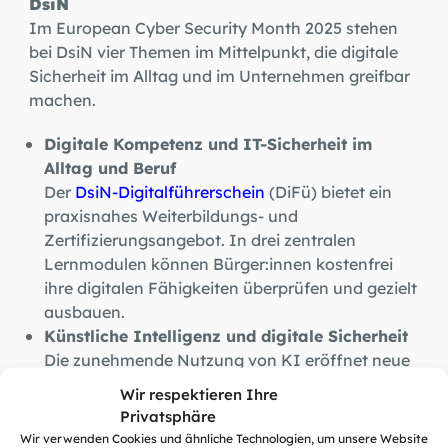
DsiN
Im European Cyber Security Month 2025 stehen
bei DsiN vier Themen im Mittelpunkt, die digitale
Sicherheit im Alltag und im Unternehmen greifbar
machen.
Digitale Kompetenz und IT-Sicherheit im
Alltag und Beruf
Der
DsiN-Digitalführerschein
(DiFü) bietet ein
praxisnahes Weiterbildungs- und
Zertifizierungsangebot. In drei zentralen
Lernmodulen können Bürger:innen kostenfrei
ihre digitalen Fähigkeiten überprüfen und gezielt
ausbauen.
Künstliche Intelligenz und digitale Sicherheit
Die zunehmende Nutzung von KI eröffnet neue
Möglichkeiten, bringt aber auch Risiken mit sich.
Wir respektieren Ihre
DsiN informiert auf Website und Social Media
Privatsphäre
über gesetzliche Rahmenbedingungen wie den
Wir verwenden Cookies und ähnliche Technologien, um unsere Website