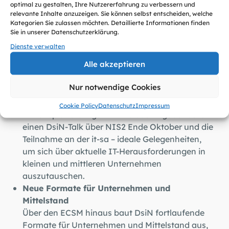
AI Act und gibt konkrete Tipps, wie
optimal zu gestalten, Ihre Nutzererfahrung zu verbessern und
relevante Inhalte anzuzeigen. Sie können selbst entscheiden, welche
Unternehmen und Verbraucher:innen KI sicher
Kategorien Sie zulassen möchten. Detaillierte Informationen finden
einsetzen können.
Sie in unserer Datenschutzerklärung.
NIS2 und IT-Sicherheitsanforderungen für
Dienste verwalten
Unternehmen
Alle akzeptieren
DsiN unterstützt Unternehmen bei der
Umsetzung der NIS2-Richtlinie. Der
FitNIS2-
Nur notwendige Cookies
Navigator
hilft kostenfrei bei der
Betroffenheitsprüfung und der Erstellung von
Cookie Policy
Datenschutz
Impressum
Aktionsplänen. Ergänzt wird das Angebot durch
einen DsiN-Talk über NIS2 Ende Oktober und die
Teilnahme an der it-sa – ideale Gelegenheiten,
um sich über aktuelle IT-Herausforderungen in
kleinen und mittleren Unternehmen
auszutauschen.
Neue Formate für Unternehmen und
Mittelstand
Über den ECSM hinaus baut DsiN fortlaufende
Formate für Unternehmen und Mittelstand aus,