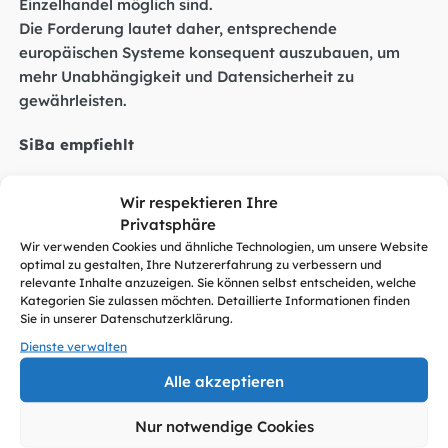
Einzelhandel möglich sind.
Die Forderung lautet daher, entsprechende
europäischen Systeme konsequent auszubauen, um
mehr Unabhängigkeit und Datensicherheit zu
gewährleisten.
SiBa empfiehlt
Sensibilisierung: Prüfen Sie regelmäßig, welche
Wir respektieren Ihre
Zahlungsdienste Sie nutzen und informieren Sie sich
Privatsphäre
über mögliche Alternativen.
Wir verwenden Cookies und ähnliche Technologien, um unsere Website
Notfallplan: Unternehmen und Selbstständige sollten
optimal zu gestalten, Ihre Nutzererfahrung zu verbessern und
mindestens einen zusätzlichen Zahlungsanbieter
relevante Inhalte anzuzeigen. Sie können selbst entscheiden, welche
Kategorien Sie zulassen möchten. Detaillierte Informationen finden
bereithalten, um im Fall von Ausfällen
Sie in unserer Datenschutzerklärung.
handlungsfähig zu bleiben.
Dienste verwalten
Sicherheit: Achten Sie darauf, Zahlungsdienste nur
über offizielle Apps oder Webseiten zu nutzen.
Alle akzeptieren
Vielfalt nutzen: Setzen Sie nicht ausschließlich auf
Nur notwendige Cookies
einen Anbieter, sondern kombinieren Sie