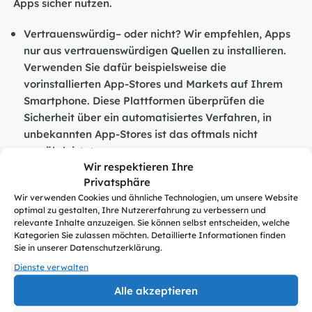
Apps sicher nutzen.
Vertrauenswürdig– oder nicht? Wir empfehlen, Apps
nur aus vertrauenswürdigen Quellen zu installieren.
Verwenden Sie dafür beispielsweise die
vorinstallierten App-Stores und Markets auf Ihrem
Smartphone. Diese Plattformen überprüfen die
Sicherheit über ein automatisiertes Verfahren, in
unbekannten App-Stores ist das oftmals nicht
gewährleistet.
Wir respektieren Ihre
Privatsphäre
Prüfen Sie den Zugriff der App auf Ihr System: Dies
können Sie über „Einstellungen“ meist einfach
Wir verwenden Cookies und ähnliche Technologien, um unsere Website
optimal zu gestalten, Ihre Nutzererfahrung zu verbessern und
einsehen. Nehmen Sie sich die Zeit, auch die
relevante Inhalte anzuzeigen. Sie können selbst entscheiden, welche
Allgemeinen Geschäftsbedingungen (AGBs) vor einer
Kategorien Sie zulassen möchten. Detaillierte Informationen finden
Installation zu lesen. Wenn Sie nicht alles verstehen,
Sie in unserer Datenschutzerklärung.
im Zweifel auch mal nach einer Alternative suchen.
Dienste verwalten
Alle akzeptieren
Symbole richtig deuten: Beobachten Sie die
Statusleiste auf dem Display Ihres Smartphones.