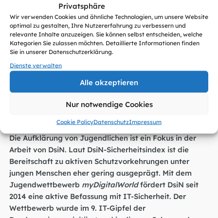
Klassenreise nach Berlin im Juni ein. In diesem Rahmen
Privatsphäre
ist auch ein Besuch des Kanzleramts geplant.
Wir verwenden Cookies und ähnliche Technologien, um unsere Website
optimal zu gestalten, Ihre Nutzererfahrung zu verbessern und
„Wir freuen uns, dass in diesem Jahr noch mehr
relevante Inhalte anzuzeigen. Sie können selbst entscheiden, welche
Kategorien Sie zulassen möchten. Detaillierte Informationen finden
Schülerinnen und Schüler am DsiN-Jugendwettbewerb
Sie in unserer Datenschutzerklärung.
myDigitalWorld
teilgenommen haben. Big Data ist
Dienste verwalten
unter jungen Menschen ein Megathema. Die
Einreichungen haben uns eindrucksvoll gezeigt, was
Alle akzeptieren
Schüler zum Thema Datenschutz und Sicherheit
Nur notwendige Cookies
bewegen und welche Antworten sie bereithalten“,
erklärte DsiN-Geschäftsführer Dr. Michael Littger.
Cookie Policy
Datenschutz
Impressum
Die Aufklärung von Jugendlichen ist ein Fokus in der
Arbeit von DsiN. Laut DsiN-Sicherheitsindex ist die
Bereitschaft zu aktiven Schutzvorkehrungen unter
jungen Menschen eher gering ausgeprägt. Mit dem
Jugendwettbewerb
myDigitalWorld
fördert DsiN seit
2014 eine aktive Befassung mit IT-Sicherheit. Der
Wettbewerb wurde im 9. IT-Gipfel der