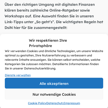
Über den richtigen Umgang mit digitalen Finanzen
klären bereits zahlreiche Online-Ratgeber sowie
Workshops auf. Eine Auswahl finden Sie in unseren
Link-Tipps unter „So geht’s“. Die wichtigsten Regeln hat
DsiN hier für Sie zusammengestellt:
Schützen Sie Ihren Onlinezugang
: Achten Sie auf
Wir respektieren Ihre
ein sicheres Passwort, das Sie ausschließlich für Ihren
Privatsphäre
Onlinebanking-Account verwenden. Verwahren Sie
Wir verwenden Cookies und ähnliche Technologien, um unsere Website
die Zugangsdaten an einem sicheren Ort und geben
optimal zu gestalten, Ihre Nutzererfahrung zu verbessern und
relevante Inhalte anzuzeigen. Sie können selbst entscheiden, welche
Sie niemals PIN oder Passwort weiter. Loggen Sie
Kategorien Sie zulassen möchten. Detaillierte Informationen finden
sich am Ende jeder Sitzung manuell aus.
Sie in unserer Datenschutzerklärung.
Dienste verwalten
Schützen Sie sich vor E-Mail-Phishing:
Ihre Bank
Alle akzeptieren
wird Sie niemals per E-Mail dazu auffordern,
vertrauliche Daten preiszugeben. Löschen Sie solche
Nur notwendige Cookies
Mails umgehend.
Cookie Policy
Datenschutz
Impressum
Prüfen Sie die Echtheit der Bankwebseite
: