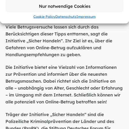
Plattform melden. Erstatten Sie gegebenenfalls auch
Nur notwendige Cookies
Anzeige bei der Polizei, am besten bei einer der
sogenannten „Internetwachen“.
Cookie Policy
Datenschutz
Impressum
Viele Betrugsversuche lassen sich durch das
Berücksichtigen dieser Tipps enttarnen, sagt die
Initiative „Sicher Handeln“. Ihr Ziel ist es, über die
Gefahren von Online-Betrug aufzuklären und
Handlungsempfehlungen zu geben.
Die Initiative bietet eine Vielzahl von Informationen
zur Prävention und informiert über die neuesten
Betrugsmaschen. Dabei richtet sich die Initiative an
alle – unabhängig von Alter, Geschlecht oder Erfahrung
– im Umgang mit dem Internet. Schließlich können wir
alle potenziell von Online-Betrug betroffen sein!
Träger der Initiative „Sicher Handeln“ sind die
Polizeiliche Kriminalprävention der Länder und des
Bundes (ProPK), die Stiftung Deutsches Forum für