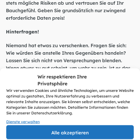
stets mögliche Risiken ab und vertrauen Sie auf Ihr
Bauchgefühl. Geben Sie grundsätzlich nur zwingend
erforderliche Daten preis!
Hinterfragen!
Niemand hat etwas zu verschenken. Fragen Sie sich:
Wie würden Sie anstelle Ihres Gegenübers handeln?
Lassen Sie sich nicht von Versprechungen blenden.
Wenn etwas zu gut scheint, um wahr zu sein, ist es das
meist auch! Wenn Sie sich unsicher sind oder etwas zum
Wir respektieren Ihre
ersten Mal tun – informieren Sie sich! Holen Sie sich
Privatsphäre
Unterstützung bei erfahrenen Kolleg:innen oder
Wir verwenden Cookies und ähnliche Technologien, um unsere Website
optimal zu gestalten, Ihre Nutzererfahrung zu verbessern und
Expert:innen!
relevante Inhalte anzuzeigen. Sie können selbst entscheiden, welche
Kategorien Sie zulassen möchten. Detaillierte Informationen finden
Schützen!
Sie in unserer Datenschutzerklärung.
Dienste verwalten
Sie vermuten einen Betrugsversuch? Schützen Sie sich
Alle akzeptieren
und andere, indem Sie Verdächtiges an die jeweilige