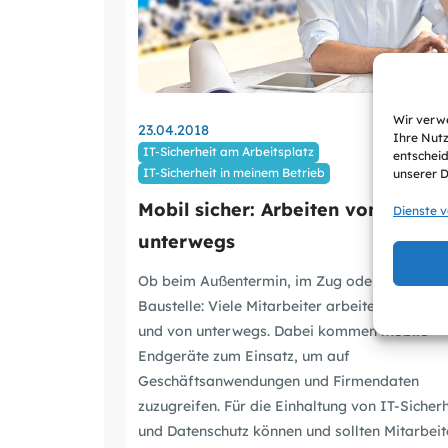
Wir verwe
23.04.2018
Ihre Nutz
IT-Sicherheit am Arbeitsplatz
entscheid
IT-Sicherheit in meinem Betrieb
unserer 
Mobil sicher: Arbeiten von
Dienste 
unterwegs
Ob beim Außentermin, im Zug oder auf der
Baustelle: Viele Mitarbeiter arbeiten heute mo
und von unterwegs. Dabei kommen mobile
Endgeräte zum Einsatz, um auf
Geschäftsanwendungen und Firmendaten
zuzugreifen. Für die Einhaltung von IT-Sicherh
und Datenschutz können und sollten Mitarbeit