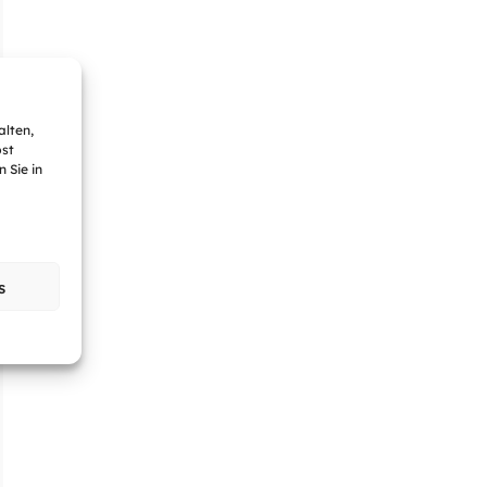
alten,
bst
 Sie in
s