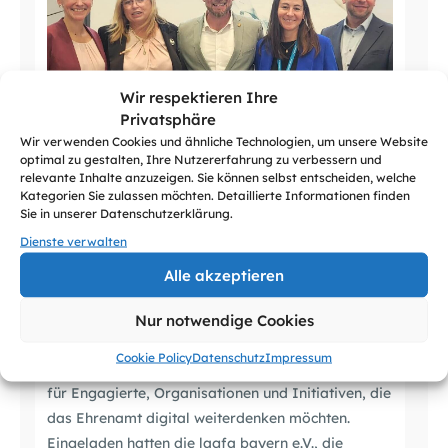
Wir respektieren Ihre
Privatsphäre
Wir verwenden Cookies und ähnliche Technologien, um unsere Website
optimal zu gestalten, Ihre Nutzererfahrung zu verbessern und
relevante Inhalte anzuzeigen. Sie können selbst entscheiden, welche
21.10.2025
Kategorien Sie zulassen möchten. Detaillierte Informationen finden
Sie in unserer Datenschutzerklärung.
Convention bayern.ehrenamt.digital;
Dienste verwalten
2025: Digitalisierung im Ehrenamt
Alle akzeptieren
gestalten
Nur notwendige Cookies
Am 18. Oktober fand in München die Convention
Cookie Policy
Datenschutz
Impressum
bayern.ehrenamt.digital 2025 statt – ein Treffpunkt
für Engagierte, Organisationen und Initiativen, die
das Ehrenamt digital weiterdenken möchten.
Eingeladen hatten die lagfa bayern e.V., die