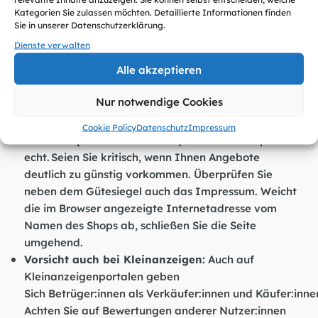
sicher ist:
Kategorien Sie zulassen möchten. Detaillierte Informationen finden
Sie in unserer Datenschutzerklärung.
Achten Sie auf Gütesiegel:
Obwohl die
Dienste verwalten
meisten Verbraucher:innen Gütesiegel für
Alle akzeptieren
Onlineshops kennen, achtet laut DsiN-
Sicherheitsindex nur die Hälfte darauf. Dabei kann
Nur notwendige Cookies
der Blick auf das Siegel böse Überraschungen
verhindern.
Cookie Policy
Datenschutz
Impressum
Fake-Shops erkennen:
Nicht jeder Onlineshop ist
echt. Seien Sie kritisch, wenn Ihnen Angebote
deutlich zu günstig vorkommen. Überprüfen Sie
neben dem Gütesiegel auch das Impressum. Weicht
die im Browser angezeigte Internetadresse vom
Namen des Shops ab, schließen Sie die Seite
umgehend.
Vorsicht auch bei Kleinanzeigen:
Auch auf
Kleinanzeigenportalen geben
Sich Betrüger:innen als Verkäufer:innen und Käufer:inne
Achten Sie auf Bewertungen anderer Nutzer:innen