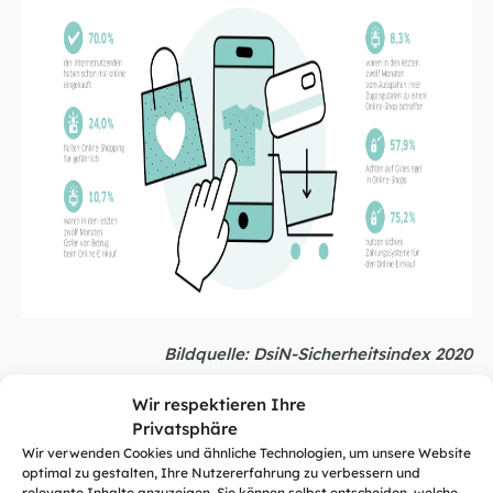
Bildquelle:
DsiN-Sicherheitsindex 2020
Diese Regeln sollten Sie beachten
Wir respektieren Ihre
Privatsphäre
Diese DsiN-Grundregeln helfen dabei, dass auch
Wir verwenden Cookies und ähnliche Technologien, um unsere Website
optimal zu gestalten, Ihre Nutzererfahrung zu verbessern und
Ihr Online-Einkauf nicht nur bequem, sondern auch
relevante Inhalte anzuzeigen. Sie können selbst entscheiden, welche