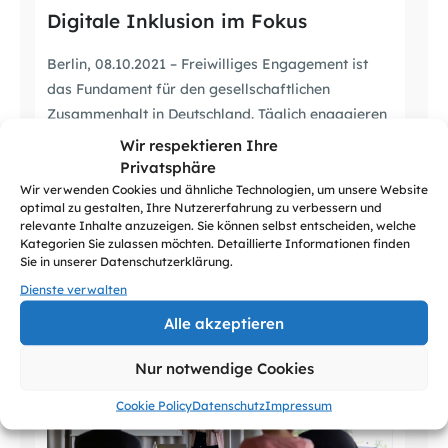
Digitale Inklusion im Fokus
Berlin, 08.10.2021 – Freiwilliges Engagement ist
das Fundament für den gesellschaftlichen
Zusammenhalt in Deutschland. Täglich engagieren
sich Millionen von Bürger:innen in Vereinen,
Wir respektieren Ihre
Stiftungen und nachbarschaftlichen Netzwerken
Privatsphäre
und leisten so einen unverzichtbaren Beitrag für
Wir verwenden Cookies und ähnliche Technologien, um unsere Website
optimal zu gestalten, Ihre Nutzererfahrung zu verbessern und
andere Menschen. Dieses Ehrenamt macht die
relevante Inhalte anzuzeigen. Sie können selbst entscheiden, welche
Digitale Woche als bundesweite Festival des
Kategorien Sie zulassen möchten. Detaillierte Informationen finden
Sie in unserer Datenschutzerklärung.
digitalen Engagements jedes Jahr sichtbar und
unterstützt Engagierte, digitale Medien und […]
Dienste verwalten
Alle akzeptieren
Nur notwendige Cookies
Cookie Policy
Datenschutz
Impressum